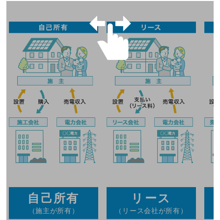
自己所有
リース
（施主が所有）
（リース会社が所有）
（