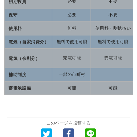
必要
不要
初期投資
必要
不要
保守
無料
使用料・割賦払い
使用料
無料で使用可能
無料で使用可能
電気（自家消費分）
売電可能
売電可能
電気（余剰分）
一部の市町村
補助制度
可能
可能
蓄電池設備
このページを投稿する