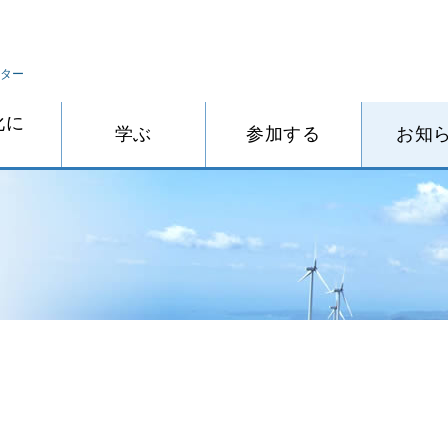
ター
化に
学ぶ
参加する
お知
eラーニング
とっとりエコサポーターズに参加
環境教育・学習アドバイザーについて
エコサポーターズ養成講座と研修会
事業者向け
イベント案内