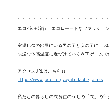
エコ×衣＋流行＝エコロモードなファッショ
室温
15
℃の部屋にいる男の子と女の子に、
50
快適な体感温度に近づけていく
WEB
ゲームで
アクセス
URL
はこちら↓↓
https://www.jccca.org/oyakudachi/games
私たちの暮らしの衣食住のうちの「衣」の部