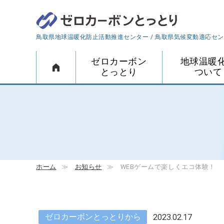
鳥取県地球温暖化防止活動推進センター
/
鳥取県気候変動適応セン
ゼロカーボン
地球温暖
ホーム
とっとり
ついて
ゼロカーボンとっとりについて
活動報告
地球温暖化について
気候変動と暮らしの影響
ホーム
≫
お知らせ
≫
WEBゲームで楽しくエコ体験！
ゼロカーボンとっとりから
2023.02.17