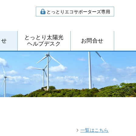
とっとりエコサポーターズ専用
とっとり太陽光
らせ
お問合せ
ヘルプデスク
なっとく再生可能エネルギー
とっとり太陽光ヘルプデスク（相談窓口）
太陽光発電のメリット
よくある質問
固定価格買取制度（FIT)と卒FIT
太陽光発電設備の整備方法
太陽光発電事業者リスト
補助制度
鳥取県脱炭素社会推進課
（資源エネルギー庁）
一覧はこちら