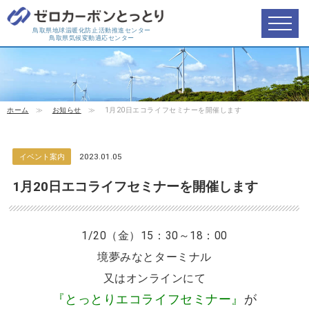
鳥取県地球温暖化防止活動推進センター
鳥取県気候変動適応センター
ホーム
≫
お知らせ
≫
1月20日エコライフセミナーを開催します
イベント案内
2023.01.05
1月20日エコライフセミナーを開催します
1/20（金）
15
：
30
～
18
：
00
境夢みなとターミナル
又はオンラインにて
『とっとりエコライフセミナー』
が