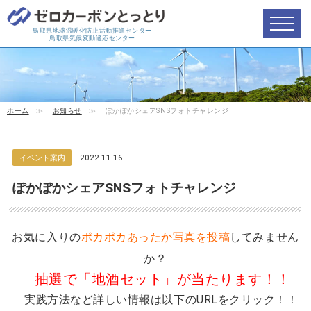
鳥取県地球温暖化防止活動推進センター
鳥取県気候変動適応センター
ホーム
≫
お知らせ
≫
ぽかぽかシェアSNSフォトチャレンジ
イベント案内
2022.11.16
ぽかぽかシェアSNSフォトチャレンジ
お気に入りの
ポカポカあったか写真を投稿
してみません
か？
抽選で「地酒セット」が当たります！！
実践方法など詳しい情報は以下の
URL
をクリック！！