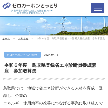
鳥取県地球温暖化防止活動推進センター
鳥取県気候変動適応センター
ホーム
≫
お知らせ
≫
令和６年度 鳥取県登録省エネ診断員養成講座 参加者募集
ゼロカーボンとっとりから
2024.04.15
令和６年度 鳥取県登録省エネ診断員養成講
座 参加者募集
鳥取県では、地域で省エネ診断ができる人材を育成・登
録し、企業の
エネルギー使用効率の改善につなげる事業に取り組んで